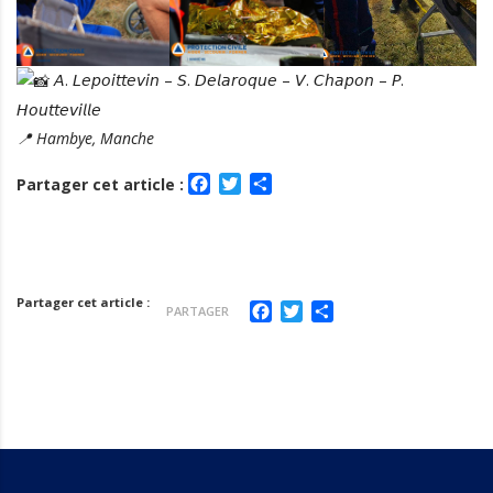
𝘈. 𝘓𝘦𝘱𝘰𝘪𝘵𝘵𝘦𝘷𝘪𝘯 – 𝘚. 𝘋𝘦𝘭𝘢𝘳𝘰𝘲𝘶𝘦 – 𝘝. 𝘊𝘩𝘢𝘱𝘰𝘯 – 𝘗.
𝘏𝘰𝘶𝘵𝘵𝘦𝘷𝘪𝘭𝘭𝘦
📍 Hambye, Manche
Facebook
Twitter
Partager
Partager cet article :
Partager cet article :
Facebook
Twitter
Partager
PARTAGER