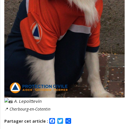
𝘈. 𝘓𝘦𝘱𝘰𝘪𝘵𝘵𝘦𝘷𝘪𝘯
📍
Cherbourg-en-Cotentin
Facebook
Twitter
Partager
Partager cet article :