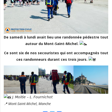
De samedi à lundi avait lieu une randonnée pédestre tout
autour du Mont-Saint-Michel.
Ce sont six de nos secouristes qui ont accompagnés tout
ces randonneurs durant ces trois jours.
𝘑. 𝘔𝘰𝘪𝘵𝘪𝘦 – 𝘓. 𝘍𝘰𝘶𝘳𝘯𝘪𝘤𝘩𝘰𝘵
📍 Mont-Saint-Michel, Manche