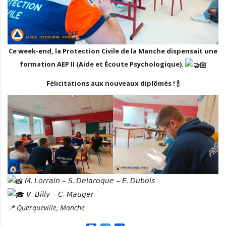
Ce week-end, la Protection Civile de la Manche dispensait une
formation AEP II (Aide et Écoute Psychologique).
Félicitations aux nouveaux diplômés ! 🍾
𝘔. 𝘓𝘰𝘳𝘳𝘢𝘪𝘯 – 𝘚. 𝘋𝘦𝘭𝘢𝘳𝘰𝘲𝘶𝘦 – 𝘌. 𝘋𝘶𝘣𝘰𝘪𝘴
𝘝. 𝘉𝘪𝘭𝘭𝘺 – 𝘊. 𝘔𝘢𝘶𝘨𝘦𝘳
📍 Querqueville, Manche